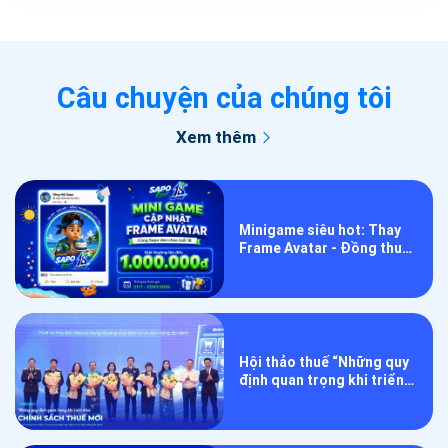
Câu chuyện của chúng tôi
Xem thêm
Minigame siêu hot: Thay
Frame Avatar - Đồng thuận
lan tỏa, mừng Sapo tuổi 18
Hội thảo thuế “Những quy
định quan trọng khi triển
khai chính sách thuế mới”