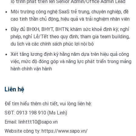
lộ trình phát triển lên Senior Admin/Office Admin Lead
Môi trường công nghệ SaaS trẻ trung, chuyên nghiệp, đề
cao tinh thần chủ động, hiệu quả và trải nghiệm nhân viên
Đầy đủ BHXH, BHYT, BHTN; khám sức khoẻ định kỳ; nghỉ
phép, nghỉ Lễ/Tết theo quy định; tham gia team building,
du lịch và các chính sách phúc lợi nội bộ
Xét tăng lương định kỳ hằng năm dựa trên hiệu quả công
việc, mức độ đóng góp và năng lực phát triển trong mảng
hành chính vận hành
Liên hệ
Để tìm hiểu thêm chi tiết, vui lòng liên hệ:
SĐT: 0913 198 910 (Ms Linh)
Email:
linhttt10@sapo.vn
Website công ty: https://www.sapo.vn/