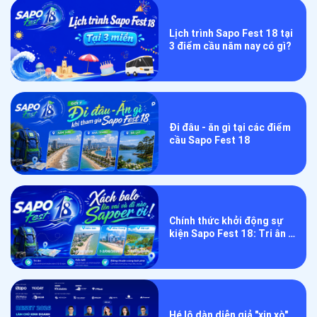
Lịch trình Sapo Fest 18 tại
3 điểm cầu năm nay có gì?
Đi đâu - ăn gì tại các điểm
cầu Sapo Fest 18
Chính thức khởi động sự
kiện Sapo Fest 18: Tri ân –
Gắn kết – Đồng thuận
cùng bứt phá
Hé lộ dàn diễn giả "xịn xò"