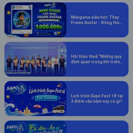
Minigame siêu hot: Thay
Frame Avatar - Đồng thuận
lan tỏa, mừng Sapo tuổi 18
Hội thảo thuế “Những quy
định quan trọng khi triển
khai chính sách thuế mới”
Lịch trình Sapo Fest 18 tại
3 điểm cầu năm nay có gì?