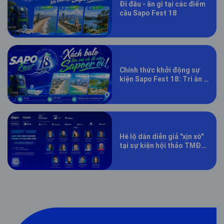
Đi đâu - ăn gì tại các điểm
cầu Sapo Fest 18
Chính thức khởi động sự
kiện Sapo Fest 18: Tri ân –
Gắn kết – Đồng thuận
cùng bứt phá
Hé lộ dàn diễn giả "xịn xò"
tại sự kiện hội thảo TMĐT
RESET 2026