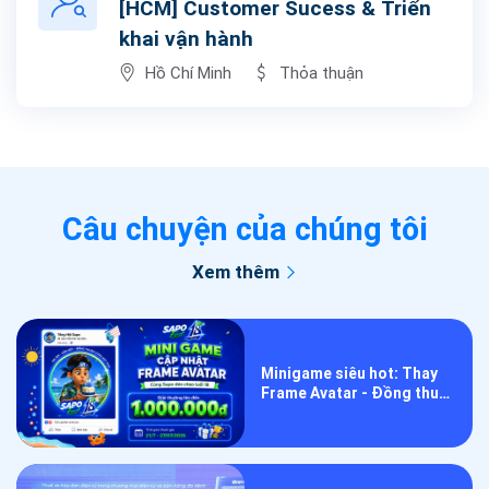
[HCM] Customer Sucess & Triển
khai vận hành
Hồ Chí Minh
Thỏa thuận
Câu chuyện của chúng tôi
Xem thêm
Minigame siêu hot: Thay
Frame Avatar - Đồng thuận
lan tỏa, mừng Sapo tuổi 18