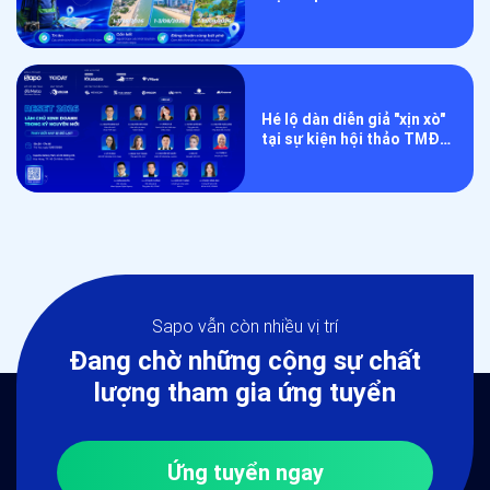
Gắn kết – Đồng thuận
cùng bứt phá
Hé lộ dàn diễn giả "xịn xò"
tại sự kiện hội thảo TMĐT
RESET 2026
Sapo vẫn còn nhiều vị trí
Đang chờ những cộng sự chất
lượng tham gia ứng tuyển
Ứng tuyển ngay