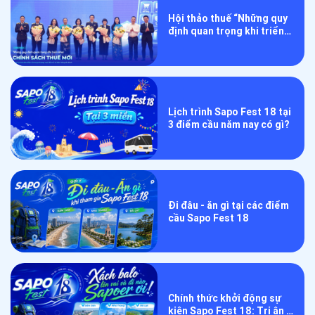
Hội thảo thuế “Những quy
định quan trọng khi triển
khai chính sách thuế mới”
Lịch trình Sapo Fest 18 tại
3 điểm cầu năm nay có gì?
Đi đâu - ăn gì tại các điểm
cầu Sapo Fest 18
Chính thức khởi động sự
kiện Sapo Fest 18: Tri ân –