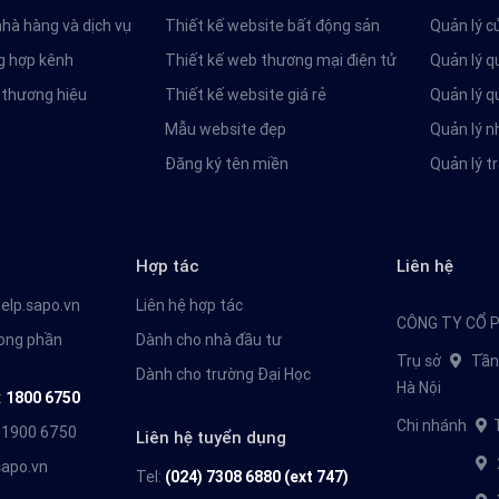
hà hàng và dịch vụ
Thiết kế website bất động sản
Quản lý 
 hợp kênh
Thiết kế web thương mại điện tử
Quản lý q
n thương hiệu
Thiết kế website giá rẻ
Quản lý q
Mẫu website đẹp
Quản lý n
Đăng ký tên miền
Quản lý t
Hợp tác
Liên hệ
help.sapo.vn
Liên hệ hợp tác
CÔNG TY CỔ 
rong phần
Dành cho nhà đầu tư
Trụ sở
Tần
Dành cho trường Đại Học
Hà Nội
:
1800 6750
Chi nhánh
: 1900 6750
Liên hệ tuyển dụng
apo.vn
Tel:
(024) 7308 6880 (ext 747)