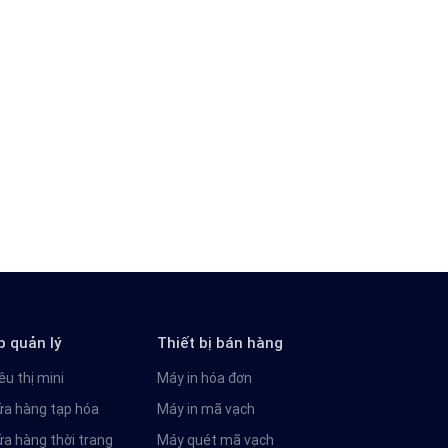
p quản lý
Thiết bị bán hàng
êu thị mini
Máy in hóa đơn
ửa hàng tạp hóa
Máy in mã vạch
ửa hàng thời trang
Máy quét mã vạch