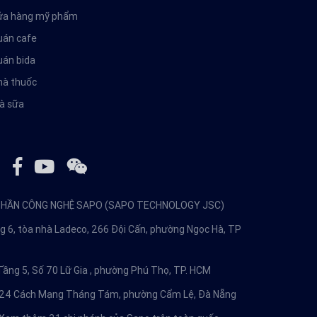
cửa hàng mỹ phẩm
uán cafe
uán bida
hà thuốc
rà sữa
PHẦN CÔNG NGHỆ SAPO (SAPO TECHNOLOGY JSC)
g 6, tòa nhà Ladeco, 266 Đội Cấn, phường Ngọc Hà, TP
Tầng 5, Số 70 Lữ Gia , phường Phú Thọ, TP. HCM
24 Cách Mạng Tháng Tám, phường Cẩm Lệ, Đà Nẵng