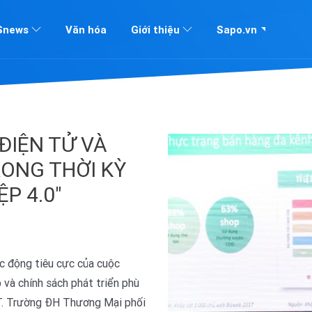
Sapo.vn
Snews
Văn hóa
Giới thiệu
ĐIỆN TỬ VÀ
RONG THỜI KỲ
P 4.0"
c động tiêu cực của cuộc
 và chính sách phát triển phù
T. Trường ĐH Thương Mại phối