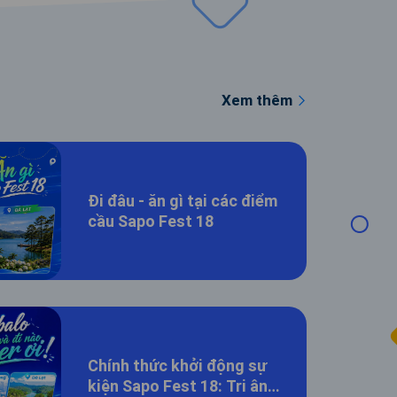
Xem thêm
Đi đâu - ăn gì tại các điểm
cầu Sapo Fest 18
Chính thức khởi động sự
kiện Sapo Fest 18: Tri ân