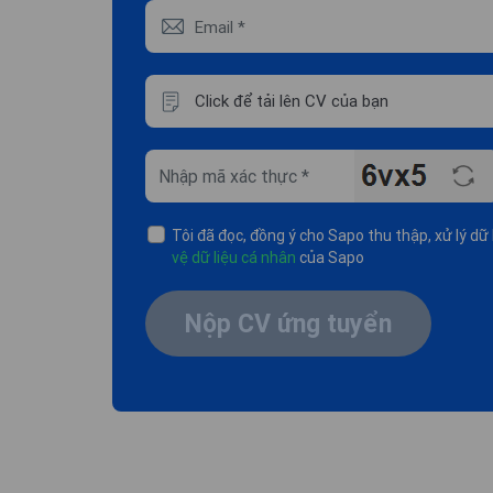
Click để tải lên CV của bạn
Tôi đã đọc, đồng ý cho Sapo thu thập, xử lý d
vệ dữ liệu cá nhân
của Sapo
Nộp CV ứng tuyển