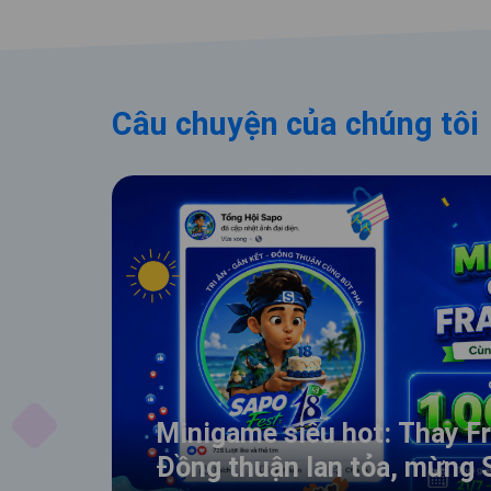
Câu chuyện của chúng tôi
Minigame siêu hot: Thay F
Đồng thuận lan tỏa, mừng 