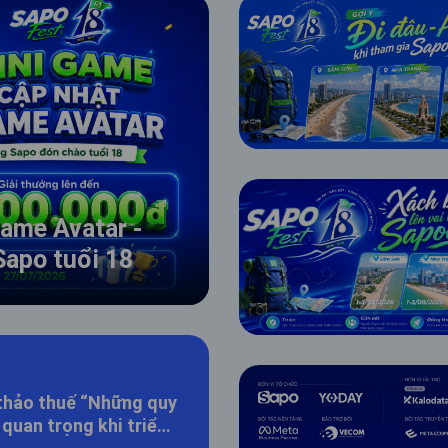
rame Avatar -
Sapo tuổi 18
o thuế “Những quy
 quan trọng khi triển