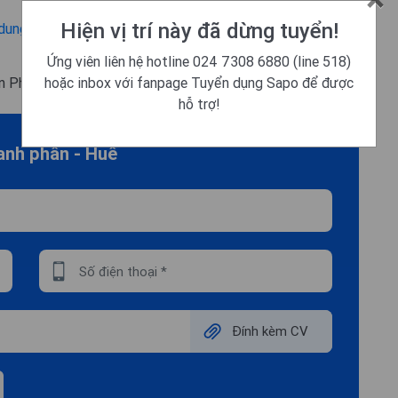
Hiện vị trí này đã dừng tuyển!
dungsapo/
Ứng viên liên hệ hotline 024 7308 6880 (line 518)
hoặc inbox với fanpage Tuyển dụng Sapo để được
án Phú Xuân City, phường An Cựu, TP Huế
hỗ trợ!
oanh phần - Huế