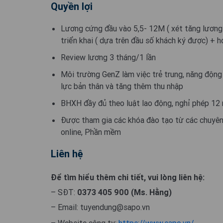
Quyền lợi
Lương cứng đầu vào 5,5- 12M ( xét tăng lương
triển khai ( dựa trên đầu số khách ký được) + h
Review lương 3 tháng/1 lần
Môi trường GenZ làm việc trẻ trung, năng động 
lực bản thân và tăng thêm thu nhập
BHXH đầy đủ theo luật lao động, nghỉ phép 12
Được tham gia các khóa đào tạo từ các chuyên 
online, Phần mềm
Liên hệ
Để tìm hiểu thêm chi tiết, vui lòng liên hệ:
– SĐT:
0373 405 900 (Ms. Hằng)
– Email:
tuyendung@sapo.vn
– Website công ty:
https://www.sapo.vn/