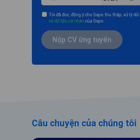
Tôi đã đọc, đồng ý cho Sapo thu thập, xử lý d
vệ dữ liệu cá nhân
của Sapo
Nộp CV ứng tuyển
Câu chuyện của chúng tôi