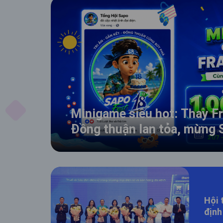
Minigame siêu hot: Thay F
Đồng thuận lan tỏa, mừng 
Hội thả
định