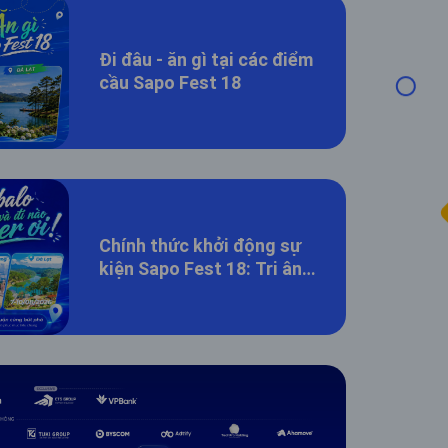
Đi đâu - ăn gì tại các điểm
cầu Sapo Fest 18
Chính thức khởi động sự
kiện Sapo Fest 18: Tri ân
– Gắn kết – Đồng thuận
cùng bứt phá